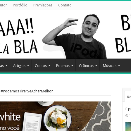
utor
Portfólio
Premiações
Contato
as
Artigos
Contos
Poemas
Crônicas
Músicas
s #PodemosTirarSeAcharMelhor
Re
É p
1