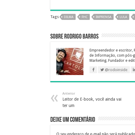
a
w
i
i
h
e
e
c
i
n
n
a
l
s
e
t
t
k
t
e
s
Tags
DILMA
FHC
IMPRENSA
LULA
b
t
e
e
s
g
a
o
e
r
d
A
r
g
Sobre Rodrigo Barros
o
r
e
I
p
a
e
k
s
n
p
m
Empreendedor e escritor, 
t
de Informação, com pós-g
Marketing. Fundador e edit
@rodoinside
Anterior
Leitor de E-book, você ainda vai
ter um
Deixe um comentário
O seu endereço de e-mail não será publicado