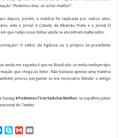
tação “
Podemos tirar, se achar melhor
”.
o depois, porém, a matéria foi replicada por outros sites,
rio, vide o Jornal
A Cidade
, de Ribeirão Preto e o Jornal
O
 em que redijo essas linhas ainda se encontram inalterados.
formação? O editor da Agência ou o próprio ex-presidente
que ainda me espanta é que no Brasil não se tenha nenhum tipo
formação que chega ao leitor. Não bastava apenas uma matéria
 também preciso perguntar se era necessário blindar o antigo
 a
hastag
#PodemosTirarSeAcharMelhor
se espalhou pelas
nacional do Twitter.
M
S
G
E