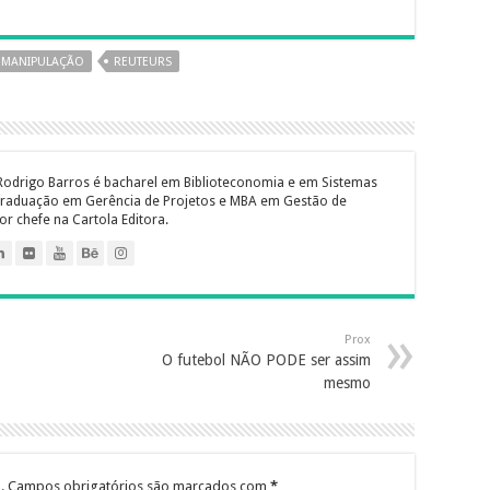
e
k
m
m
s
y
a
a
s
p
i
i
MANIPULAÇÃO
REUTEURS
e
e
l
l
n
g
e
Rodrigo Barros é bacharel em Biblioteconomia e em Sistemas
r
raduação em Gerência de Projetos e MBA em Gestão de
or chefe na Cartola Editora.
Prox
O futebol NÃO PODE ser assim
mesmo
.
Campos obrigatórios são marcados com
*