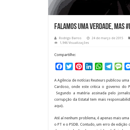
Falamos uma verdade, mas 
Rodrigo Barros
24 de março de 2015
1,946 Visualizações
Compartilhe:
F
T
P
L
W
T
M
a
w
i
i
h
e
e
A Agência de notícias Reuteurs publicou uma
c
i
n
n
a
l
s
Cardoso, onde este critica o governo do 
e
t
t
k
t
e
s
Segundo a matéria assinada pelo jornalis
b
t
e
e
s
g
a
corrupção da Estatal tem mais responsabilid
o
e
r
d
A
r
g
aqui
).
o
r
e
I
p
a
e
Até aí nenhum problema, é apenas mais uma da
k
s
n
p
m
o PT e o PSDB. Contudo, um erro de edição 
t