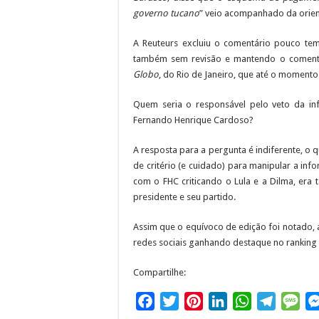
governo tucano
” veio acompanhado da orien
A Reuteurs excluiu o comentário pouco temp
também sem revisão e mantendo o comentá
Globo
, do Rio de Janeiro, que até o momento
Quem seria o responsável pelo veto da in
Fernando Henrique Cardoso?
A resposta para a pergunta é indiferente, o 
de critério (e cuidado) para manipular a in
com o FHC criticando o Lula e a Dilma, era
presidente e seu partido.
Assim que o equívoco de edição foi notado,
redes sociais ganhando destaque no ranking 
Compartilhe:
F
T
P
L
W
T
M