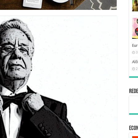
Eur
3
Alô
2
Rede
Econ