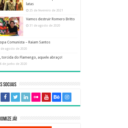
latas
25 de fevereiro de 2021
Vamos destruir Romero Britto
31 de agosto de 2020
opa Comunista – Raiam Santos
 de agosto de 2020
, torcida do Flamengo, aquele abraço!
6 de junho de 2020
s sociais
omize já!