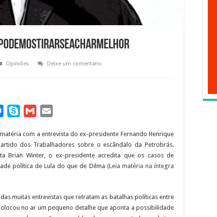
#PodemosTirarSeAcharMelhor
Opiniões
Deixe um comentário
M
S
G
E
e
k
m
m
 matéria com a entrevista do ex-presidente Fernando Henrique
s
y
a
a
Partido dos Trabalhadores sobre o escândalo da Petrobrás.
s
p
i
i
ta Brian Winter, o ex-presidente acredita que os casos de
e
e
l
l
ade política de Lula do que de Dilma (
Leia matéria na íntegra
n
g
s muitas entrevistas que retratam as batalhas políticas entre
e
colocou no ar um pequeno detalhe que aponta a possibilidade
r