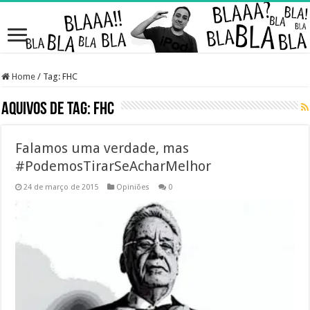
Home
/
Tag:
FHC
Aquivos de Tag:
FHC
Falamos uma verdade, mas
#PodemosTirarSeAcharMelhor
24 de março de 2015
Opiniões
0