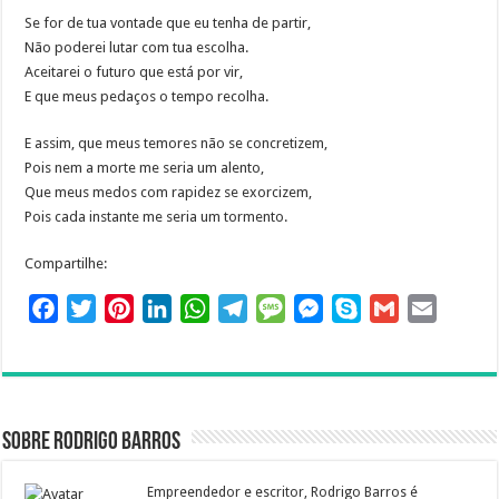
o
r
e
I
p
a
e
g
Se for de tua vontade que eu tenha de partir,
Não poderei lutar com tua escolha.
k
s
n
p
m
e
Aceitarei o futuro que está por vir,
t
r
E que meus pedaços o tempo recolha.
E assim, que meus temores não se concretizem,
Pois nem a morte me seria um alento,
Que meus medos com rapidez se exorcizem,
Pois cada instante me seria um tormento.
Compartilhe:
F
T
P
L
W
T
M
M
S
G
E
a
w
i
i
h
e
e
e
k
m
m
c
i
n
n
a
l
s
s
y
a
a
e
t
t
k
t
e
s
s
p
i
i
b
t
e
e
s
g
a
e
e
l
l
Sobre Rodrigo Barros
o
e
r
d
A
r
g
n
o
r
e
I
p
a
e
g
Empreendedor e escritor, Rodrigo Barros é