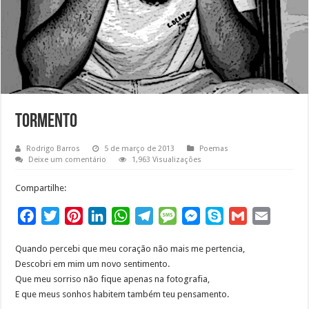
Tormento
Rodrigo Barros
5 de março de 2013
Poemas
Deixe um comentário
1,963 Visualizações
Compartilhe:
F
T
P
L
W
T
M
M
S
G
E
a
w
i
i
h
e
e
e
k
m
m
Quando percebi que meu coração não mais me pertencia,
c
i
n
n
a
l
s
s
y
a
a
Descobri em mim um novo sentimento.
e
t
t
k
t
e
s
s
p
i
i
Que meu sorriso não fique apenas na fotografia,
b
t
e
e
s
g
a
e
e
l
l
E que meus sonhos habitem também teu pensamento.
o
e
r
d
A
r
g
n