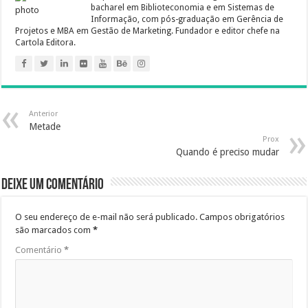
k
s
n
p
m
e
bacharel em Biblioteconomia e em Sistemas de
Informação, com pós-graduação em Gerência de
t
r
Projetos e MBA em Gestão de Marketing. Fundador e editor chefe na
Cartola Editora.
Anterior
Metade
Prox
Quando é preciso mudar
Deixe um comentário
O seu endereço de e-mail não será publicado.
Campos obrigatórios
são marcados com
*
Comentário
*