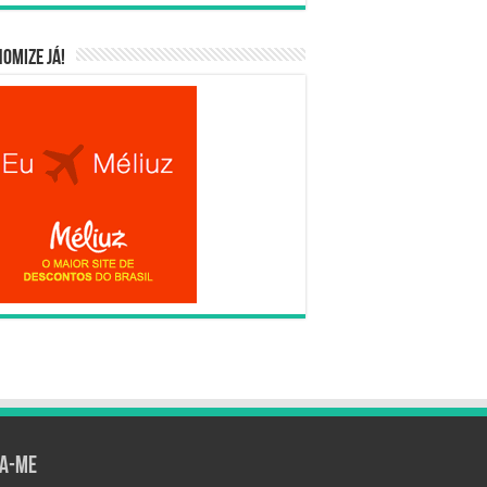
omize já!
ga-me