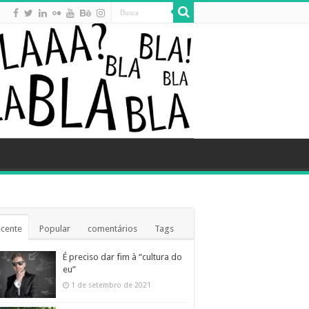
cente
Popular
comentários
Tags
É preciso dar fim à “cultura do
eu”
1 de setembro de 2021