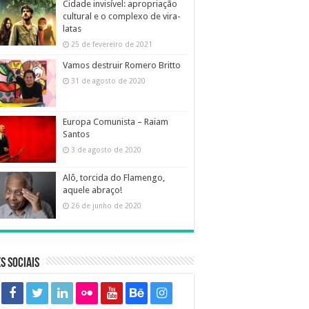
Cidade invisível: apropriação
cultural e o complexo de vira-
latas
25 de fevereiro de 2021
Vamos destruir Romero Britto
31 de agosto de 2020
Europa Comunista – Raiam
Santos
3 de agosto de 2020
Alô, torcida do Flamengo,
aquele abraço!
26 de junho de 2020
s sociais