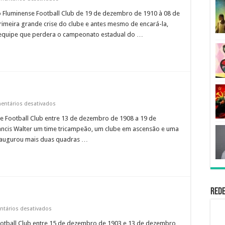
Antônio
o Fluminense Football Club de 19 de dezembro de 1910 à 08 de
Albuquerque
rimeira grande crise do clube e antes mesmo de encará-la,
 equipe que perdera o campeonato estadual do …
em
entários desativados
Antônio
se Football Club entre 13 de dezembro de 1908 a 19 de
Carvalho
ncis Walter um time tricampeão, um clube em ascensão e uma
 inaugurou mais duas quadras …
Rede
em
tários desativados
Francis
Football Club entre 15 de dezembro de 1903 e 13 de dezembro
Walter