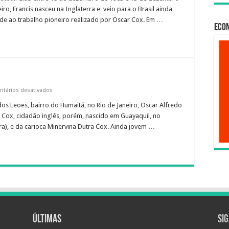
iro, Francis nasceu na Inglaterra e veio para o Brasil ainda
de ao trabalho pioneiro realizado por Oscar Cox. Em …
Econ
em
tários desativados
Oscar
os Leões, bairro do Humaitá, no Rio de Janeiro, Oscar Alfredo
Cox
Cox, cidadão inglês, porém, nascido em Guayaquil, no
rra), e da carioca Minervina Dutra Cox. Ainda jovem …
Últimas
Si