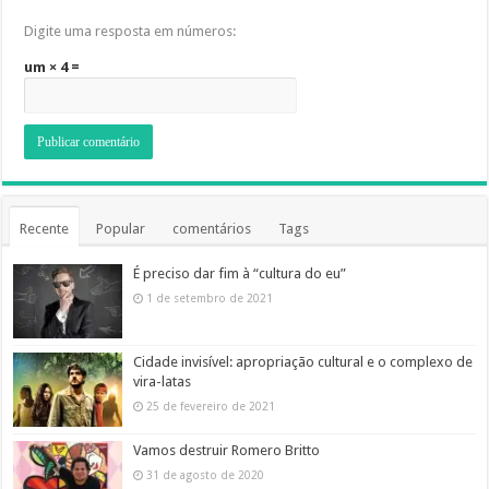
Digite uma resposta em números:
um × 4 =
Recente
Popular
comentários
Tags
É preciso dar fim à “cultura do eu”
1 de setembro de 2021
Cidade invisível: apropriação cultural e o complexo de
vira-latas
25 de fevereiro de 2021
Vamos destruir Romero Britto
31 de agosto de 2020