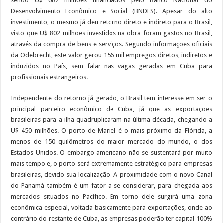
sendo U$ 682 milhões financiados pelo Banco Nacional do
Desenvolvimento Econômico e Social (BNDES). Apesar do alto
investimento, o mesmo já deu retorno direto e indireto para o Brasil,
visto que U$ 802 milhões investidos na obra foram gastos no Brasil,
através da compra de bens e serviços. Segundo informações oficiais
da Odebrecht, este valor gerou 156 mil empregos diretos, indiretos e
induzidos no País, sem falar nas vagas geradas em Cuba para
profissionais estrangeiros.
Independente do retorno já gerado, o Brasil tem interesse em ser o
principal parceiro econômico de Cuba, já que as exportações
brasileiras para a ilha quadruplicaram na última década, chegando a
U$ 450 milhões. O porto de Mariel é o mais próximo da Flórida, a
menos de 150 quilômetros do maior mercado do mundo, o dos
Estados Unidos. O embargo americano não se sustentará por muito
mais tempo e, o porto será extremamente estratégico para empresas
brasileiras, devido sua localização. A proximidade com o novo Canal
do Panamá também é um fator a se considerar, para chegada aos
mercados situados no Pacífico. Em torno dele surgirá uma zona
econômica especial, voltada basicamente para exportações, onde ao
contrário do restante de Cuba, as empresas poderão ter capital 100%