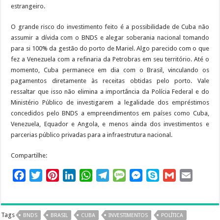
estrangeiro.
O grande risco do investimento feito é a possibilidade de Cuba não
assumir a dívida com o BNDS e alegar soberania nacional tomando
para si 100% da gestão do porto de Mariel. Algo parecido com o que
fez a Venezuela com a refinaria da Petrobras em seu território. Até o
momento, Cuba permanece em dia com o Brasil, vinculando os
pagamentos diretamente às receitas obtidas pelo porto. Vale
ressaltar que isso não elimina a importância da Polícia Federal e do
Ministério Público de investigarem a legalidade dos empréstimos
concedidos pelo BNDS a empreendimentos em países como Cuba,
Venezuela, Equador e Angola, e menos ainda dos investimentos e
parcerias público privadas para a infraestrutura nacional.
Compartilhe:
F
T
P
L
W
T
M
M
S
G
E
a
w
i
i
h
e
e
e
k
m
m
c
i
n
n
a
l
s
s
y
a
a
e
t
t
k
t
e
s
s
p
i
i
Tags
BNDS
BRASIL
CUBA
INVESTIMENTOS
POLÍTICA