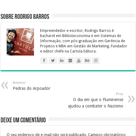
b
t
e
e
s
g
a
e
e
l
l
o
e
r
d
A
r
g
n
Sobre Rodrigo Barros
o
r
e
I
p
a
e
g
k
s
n
p
m
e
Empreendedor e escritor, Rodrigo Barros é
t
r
bacharel em Biblioteconomia e em Sistemas de
Informação, com pós-graduação em Gerência de
Projetos e MBA em Gestão de Marketing. Fundador
e editor chefe na Cartola Editora.
Anterior
Pedras do Arpoador
Prox
O dia em que o Fluminense
ajudou a combater o Nazismo
Deixe um comentário
O seu endereço de e-mail não será publicado.
Campos obrigatórios