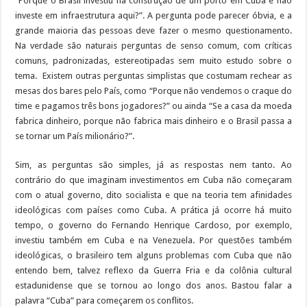
“Porque o Brasil investiu na construção de um porto em Cuba e não
e
t
t
k
t
e
s
s
p
i
i
investe em infraestrutura aqui?”. A pergunta pode parecer óbvia, e a
b
t
e
e
s
g
a
e
e
l
l
grande maioria das pessoas deve fazer o mesmo questionamento.
o
e
r
d
A
r
g
n
Na verdade são naturais perguntas de senso comum, com críticas
o
r
e
I
p
a
e
g
comuns, padronizadas, estereotipadas sem muito estudo sobre o
tema. Existem outras perguntas simplistas que costumam rechear as
k
s
n
p
m
e
mesas dos bares pelo País, como “Porque não vendemos o craque do
t
r
time e pagamos três bons jogadores?” ou ainda “Se a casa da moeda
fabrica dinheiro, porque não fabrica mais dinheiro e o Brasil passa a
se tornar um País milionário?”.
Sim, as perguntas são simples, já as respostas nem tanto. Ao
contrário do que imaginam investimentos em Cuba não começaram
com o atual governo, dito socialista e que na teoria tem afinidades
ideológicas com países como Cuba. A prática já ocorre há muito
tempo, o governo do Fernando Henrique Cardoso, por exemplo,
investiu também em Cuba e na Venezuela. Por questões também
ideológicas, o brasileiro tem alguns problemas com Cuba que não
entendo bem, talvez reflexo da Guerra Fria e da colônia cultural
estadunidense que se tornou ao longo dos anos. Bastou falar a
palavra “Cuba” para começarem os conflitos.