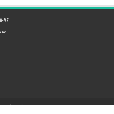
ga-me
a-me
Desenvolvido por
PDA Digital