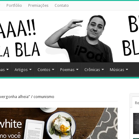
r
Portfólio
Premiações
Contato
has
Artigos
Contos
Poemas
Crônicas
Músicas
“vergonha alheia”
/
comunismo
Re