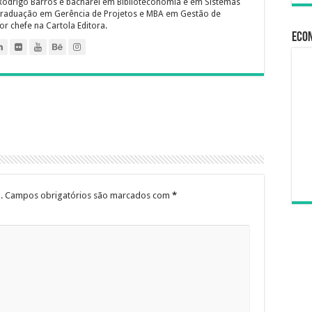
Rodrigo Barros é bacharel em Biblioteconomia e em Sistemas
raduação em Gerência de Projetos e MBA em Gestão de
or chefe na Cartola Editora.
Econ
.
Campos obrigatórios são marcados com
*