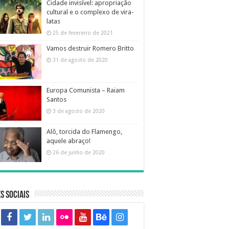
Cidade invisível: apropriação
cultural e o complexo de vira-
latas
25 de fevereiro de 2021
Vamos destruir Romero Britto
31 de agosto de 2020
Europa Comunista – Raiam
Santos
3 de agosto de 2020
Alô, torcida do Flamengo,
aquele abraço!
26 de junho de 2020
s sociais