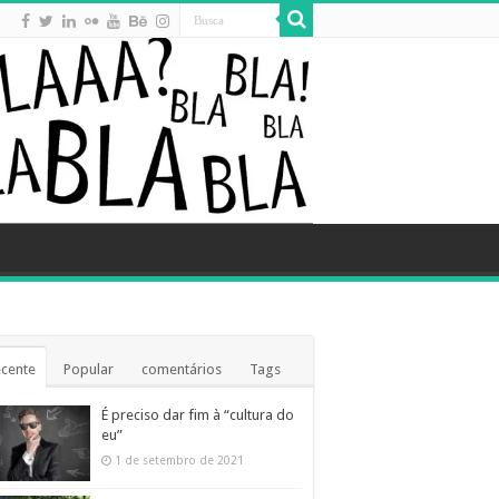
cente
Popular
comentários
Tags
É preciso dar fim à “cultura do
eu”
1 de setembro de 2021