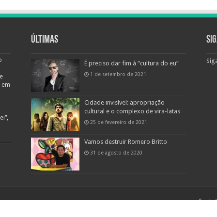
Últimas
Si
o
Sig
É preciso dar fim à “cultura do eu”
1 de setembro de 2021
e
o em
Cidade invisível: apropriação
cultural e o complexo de vira-latas
i”,
25 de fevereiro de 2021
Vamos destruir Romero Britto
31 de agosto de 2020