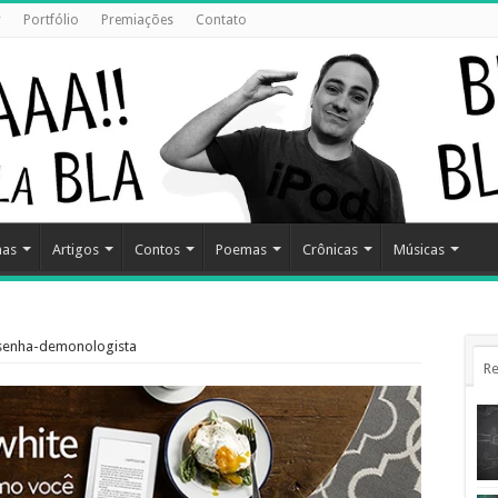
r
Portfólio
Premiações
Contato
has
Artigos
Contos
Poemas
Crônicas
Músicas
senha-demonologista
Re