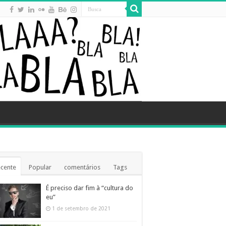
cente
Popular
comentários
Tags
É preciso dar fim à “cultura do
eu”
1 de setembro de 2021