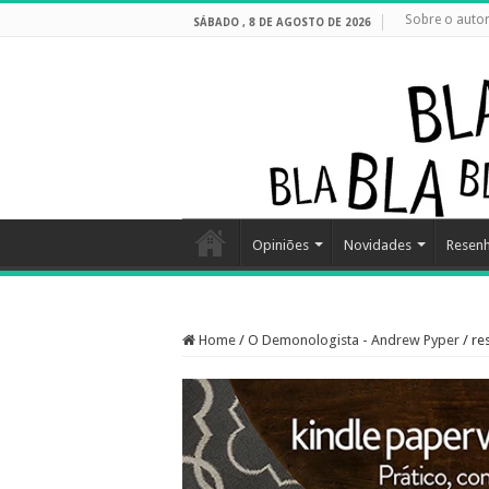
Sobre o auto
SÁBADO , 8 DE AGOSTO DE 2026
Opiniões
Novidades
Resen
Home
/
O Demonologista - Andrew Pyper
/
re