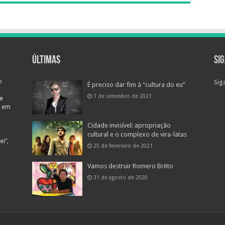
Últimas
Si
o
Sig
É preciso dar fim à “cultura do eu”
1 de setembro de 2021
e
o em
Cidade invisível: apropriação
cultural e o complexo de vira-latas
i”,
25 de fevereiro de 2021
Vamos destruir Romero Britto
31 de agosto de 2020