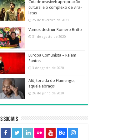
Cidade invisível: apropriação
cultural e o complexo de vira-
latas
25 de fevereiro de 2021
Vamos destruir Romero Britto
31 de agosto de 2020
Europa Comunista – Raiam
Santos
3 de agosto de 2020
Alô, torcida do Flamengo,
aquele abraço!
26 de junho de 2020
s sociais