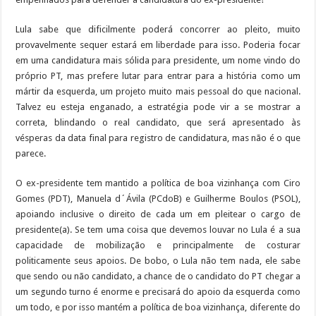
k
s
n
p
m
e
t
r
Lula sabe que dificilmente poderá concorrer ao pleito, muito
provavelmente sequer estará em liberdade para isso. Poderia focar
em uma candidatura mais sólida para presidente, um nome vindo do
próprio PT, mas prefere lutar para entrar para a história como um
mártir da esquerda, um projeto muito mais pessoal do que nacional.
Talvez eu esteja enganado, a estratégia pode vir a se mostrar a
correta, blindando o real candidato, que será apresentado às
vésperas da data final para registro de candidatura, mas não é o que
parece.
O ex-presidente tem mantido a política de boa vizinhança com Ciro
Gomes (PDT), Manuela d´Ávila (PCdoB) e Guilherme Boulos (PSOL),
apoiando inclusive o direito de cada um em pleitear o cargo de
presidente(a). Se tem uma coisa que devemos louvar no Lula é a sua
capacidade de mobilização e principalmente de costurar
politicamente seus apoios. De bobo, o Lula não tem nada, ele sabe
que sendo ou não candidato, a chance de o candidato do PT chegar a
um segundo turno é enorme e precisará do apoio da esquerda como
um todo, e por isso mantém a política de boa vizinhança, diferente do