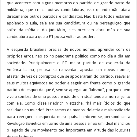
que acontece com alguns membros do partido de grande parte da
militância, que critica outras candidaturas, isso quando não ataca
diretamente outros partidos e candidatos. Não basta todos estarem
apoiando o Lula, seja em sua candidatura ou na perseguição que
sofre da mídia e do judiciário, eles precisam abrir mão de sua
candidatura para que o PT possa voltar ao poder.
A esquerda brasileira precisa de novos nomes, aprender com os
próprios erros, não só no panorama político como no dia a dia em
sociedade. Principalmente o PT, maior partido de esquerda da
América Latina, precisa se reinventar, apostar em novos nomes,
afastar de vez os corruptos que se apoderaram do partido, reavaliar
seus muitos equívocos no poder e seguir em frente como o grande
partido de esquerda que é, sem se apegar ao “lulismo”, porque quem
vive a sombra de uma pessoa e não de um ideal tende a morrer junto
com ela. Como disse Friedrich Nietzsche, “há mais ídolos do que
realidade no mundo”. Precisamos de menos idolatria e mais realidade
para reerguer a esquerda nesse país. Lembrem-se, personificar a
Revolução Soviética em torno de uma pessoa e não um ideal manchou
o legado de um movimento tão importante em virtude das loucuras
de um facínora.