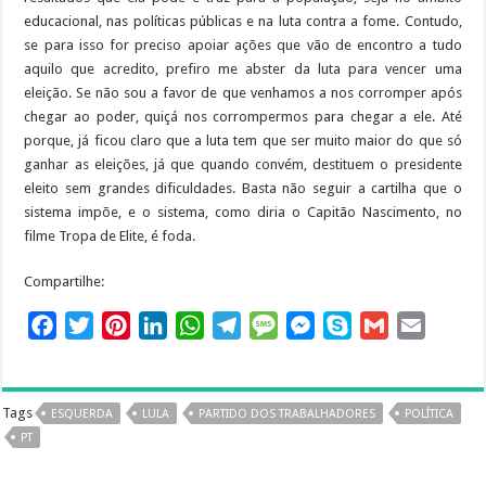
educacional, nas políticas públicas e na luta contra a fome. Contudo,
se para isso for preciso apoiar ações que vão de encontro a tudo
aquilo que acredito, prefiro me abster da luta para vencer uma
eleição. Se não sou a favor de que venhamos a nos corromper após
chegar ao poder, quiçá nos corrompermos para chegar a ele. Até
porque, já ficou claro que a luta tem que ser muito maior do que só
ganhar as eleições, já que quando convém, destituem o presidente
eleito sem grandes dificuldades. Basta não seguir a cartilha que o
sistema impõe, e o sistema, como diria o Capitão Nascimento, no
filme Tropa de Elite, é foda.
Compartilhe:
F
T
P
L
W
T
M
M
S
G
E
a
w
i
i
h
e
e
e
k
m
m
c
i
n
n
a
l
s
s
y
a
a
e
t
t
k
t
e
s
s
p
i
i
Tags
ESQUERDA
LULA
PARTIDO DOS TRABALHADORES
POLÍTICA
b
t
e
e
s
g
a
e
e
l
l
PT
o
e
r
d
A
r
g
n