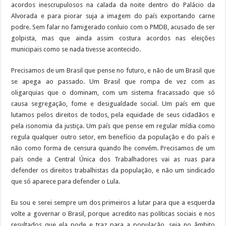
acordos inescrupulosos na calada da noite dentro do Palácio da
Alvorada e para piorar suja a imagem do país exportando carne
podre. Sem falar no famigerado conluio com o PMDB, acusado de ser
golpista, mas que ainda assim costura acordos nas eleições
municipais como se nada tivesse acontecido.
Precisamos de um Brasil que pense no futuro, e não de um Brasil que
se apega ao passado. Um Brasil que rompa de vez com as
oligarquias que o dominam, com um sistema fracassado que só
causa segregação, fome e desigualdade social. Um país em que
lutamos pelos direitos de todos, pela equidade de seus cidadãos e
pela isonomia da justiça. Um país que pense em regular mídia como
regula qualquer outro setor, em benefício da população e do país e
não como forma de censura quando lhe convém. Precisamos de um
país onde a Central Única dos Trabalhadores vai as ruas para
defender os direitos trabalhistas da população, e não um sindicado
que só aparece para defender o Lula.
Eu sou e serei sempre um dos primeiros a lutar para que a esquerda
volte a governar o Brasil, porque acredito nas políticas sociais e nos
resultados que ela pode e traz para a população, seja no âmbito