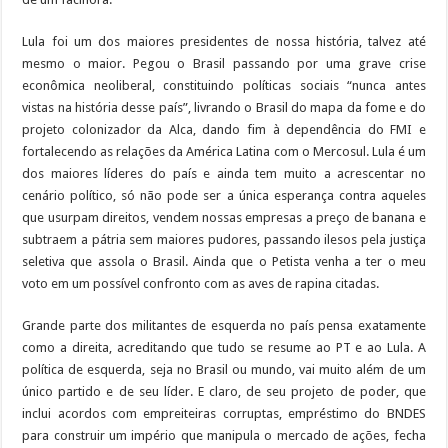
Lula foi um dos maiores presidentes de nossa história, talvez até
mesmo o maior. Pegou o Brasil passando por uma grave crise
econômica neoliberal, constituindo políticas sociais “nunca antes
vistas na história desse país”, livrando o Brasil do mapa da fome e do
projeto colonizador da Alca, dando fim à dependência do FMI e
fortalecendo as relações da América Latina com o Mercosul. Lula é um
dos maiores líderes do país e ainda tem muito a acrescentar no
cenário político, só não pode ser a única esperança contra aqueles
que usurpam direitos, vendem nossas empresas a preço de banana e
subtraem a pátria sem maiores pudores, passando ilesos pela justiça
seletiva que assola o Brasil. Ainda que o Petista venha a ter o meu
voto em um possível confronto com as aves de rapina citadas.
Grande parte dos militantes de esquerda no país pensa exatamente
como a direita, acreditando que tudo se resume ao PT e ao Lula. A
política de esquerda, seja no Brasil ou mundo, vai muito além de um
único partido e de seu líder. E claro, de seu projeto de poder, que
inclui acordos com empreiteiras corruptas, empréstimo do BNDES
para construir um império que manipula o mercado de ações, fecha