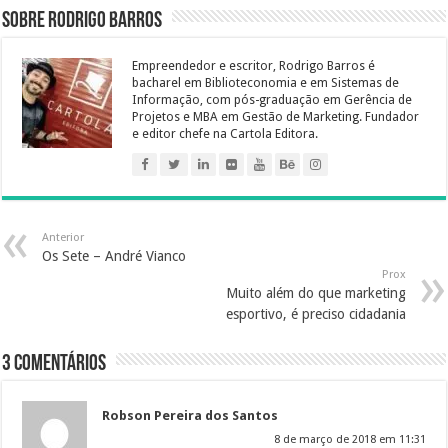
o
r
e
I
p
a
e
g
Sobre Rodrigo Barros
k
s
n
p
m
e
t
r
Empreendedor e escritor, Rodrigo Barros é
bacharel em Biblioteconomia e em Sistemas de
Informação, com pós-graduação em Gerência de
Projetos e MBA em Gestão de Marketing. Fundador
e editor chefe na Cartola Editora.
Anterior
Os Sete – André Vianco
Prox
Muito além do que marketing
esportivo, é preciso cidadania
3 comentários
Robson Pereira dos Santos
8 de março de 2018 em 11:31