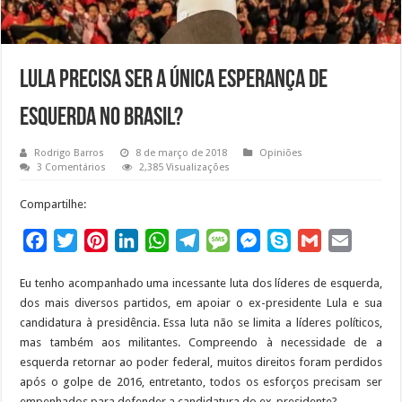
Lula precisa ser a única esperança de
esquerda no Brasil?
Rodrigo Barros
8 de março de 2018
Opiniões
3 Comentários
2,385 Visualizações
Compartilhe:
F
T
P
L
W
T
M
M
S
G
E
a
w
i
i
h
e
e
e
k
m
m
Eu tenho acompanhado uma incessante luta dos líderes de esquerda,
c
i
n
n
a
l
s
s
y
a
a
dos mais diversos partidos, em apoiar o ex-presidente Lula e sua
e
t
t
k
t
e
s
s
p
i
i
candidatura à presidência. Essa luta não se limita a líderes políticos,
b
t
e
e
s
g
a
e
e
l
l
mas também aos militantes. Compreendo à necessidade de a
o
e
r
d
A
r
g
n
esquerda retornar ao poder federal, muitos direitos foram perdidos
o
r
e
I
p
a
e
g
após o golpe de 2016, entretanto, todos os esforços precisam ser
empenhados para defender a candidatura do ex-presidente?