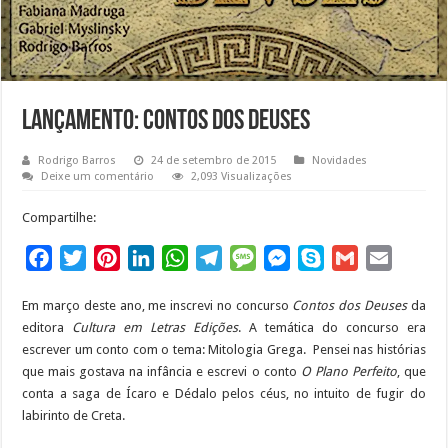
Lançamento: Contos dos Deuses
Rodrigo Barros
24 de setembro de 2015
Novidades
Deixe um comentário
2,093 Visualizações
Compartilhe:
F
T
P
L
W
T
M
M
S
G
E
a
w
i
i
h
e
e
e
k
m
m
Em março deste ano, me inscrevi no concurso
Contos dos Deuses
da
c
i
n
n
a
l
s
s
y
a
a
editora
Cultura em Letras Edições
. A temática do concurso era
e
t
t
k
t
e
s
s
p
i
i
escrever um conto com o tema: Mitologia Grega. Pensei nas histórias
b
t
e
e
s
g
a
e
e
l
l
que mais gostava na infância e escrevi o conto
O Plano Perfeito
, que
o
e
r
d
A
r
g
n
conta a saga de Ícaro e Dédalo pelos céus, no intuito de fugir do
o
r
e
I
p
a
e
g
labirinto de Creta.
k
s
n
p
m
e