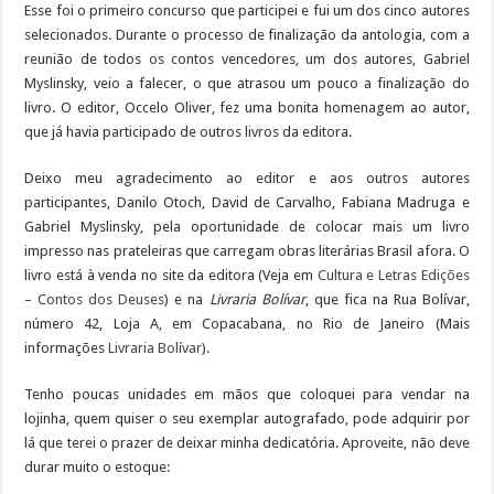
Esse foi o primeiro concurso que participei e fui um dos cinco autores
t
r
selecionados. Durante o processo de finalização da antologia, com a
reunião de todos os contos vencedores, um dos autores, Gabriel
Myslinsky, veio a falecer, o que atrasou um pouco a finalização do
livro. O editor, Occelo Oliver, fez uma bonita homenagem ao autor,
que já havia participado de outros livros da editora.
Deixo meu agradecimento ao editor e aos outros autores
participantes, Danilo Otoch, David de Carvalho, Fabiana Madruga e
Gabriel Myslinsky, pela oportunidade de colocar mais um livro
impresso nas prateleiras que carregam obras literárias Brasil afora. O
livro está à venda no site da editora (Veja em
Cultura e Letras Edições
– Contos dos Deuses
) e na
Livraria Bolívar
, que fica na Rua Bolívar,
número 42, Loja A, em Copacabana, no Rio de Janeiro (Mais
informações
Livraria Bolívar
).
Tenho poucas unidades em mãos que coloquei para vendar na
lojinha, quem quiser o seu exemplar autografado, pode adquirir por
lá que terei o prazer de deixar minha dedicatória. Aproveite, não deve
durar muito o estoque: