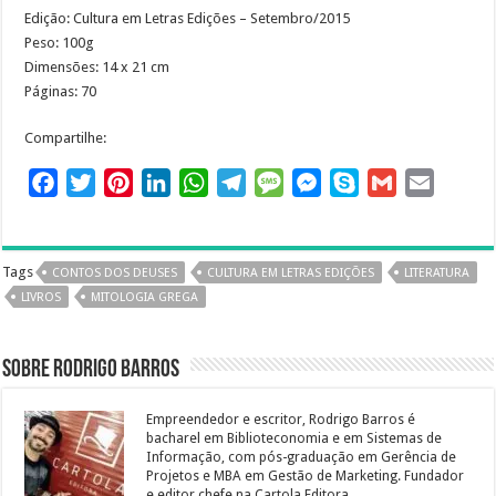
Edição: Cultura em Letras Edições – Setembro/2015
Peso: 100g
Dimensões: 14 x 21 cm
Páginas: 70
Compartilhe:
F
T
P
L
W
T
M
M
S
G
E
a
w
i
i
h
e
e
e
k
m
m
c
i
n
n
a
l
s
s
y
a
a
e
t
t
k
t
e
s
s
p
i
i
Tags
CONTOS DOS DEUSES
CULTURA EM LETRAS EDIÇÕES
LITERATURA
b
t
e
e
s
g
a
e
e
l
l
LIVROS
MITOLOGIA GREGA
o
e
r
d
A
r
g
n
o
r
e
I
p
a
e
g
Sobre Rodrigo Barros
k
s
n
p
m
e
t
r
Empreendedor e escritor, Rodrigo Barros é
bacharel em Biblioteconomia e em Sistemas de
Informação, com pós-graduação em Gerência de
Projetos e MBA em Gestão de Marketing. Fundador
e editor chefe na Cartola Editora.