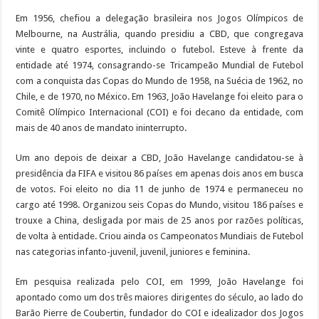
Em 1956, chefiou a delegação brasileira nos Jogos Olímpicos de
Melbourne, na Austrália, quando presidiu a CBD, que congregava
vinte e quatro esportes, incluindo o futebol. Esteve à frente da
entidade até 1974, consagrando-se Tricampeão Mundial de Futebol
com a conquista das Copas do Mundo de 1958, na Suécia de 1962, no
Chile, e de 1970, no México. Em 1963, João Havelange foi eleito para o
Comitê Olímpico Internacional (COI) e foi decano da entidade, com
mais de 40 anos de mandato ininterrupto.
Um ano depois de deixar a CBD, João Havelange candidatou-se à
presidência da FIFA e visitou 86 países em apenas dois anos em busca
de votos. Foi eleito no dia 11 de junho de 1974 e permaneceu no
cargo até 1998. Organizou seis Copas do Mundo, visitou 186 países e
trouxe a China, desligada por mais de 25 anos por razões políticas,
de volta à entidade. Criou ainda os Campeonatos Mundiais de Futebol
nas categorias infanto-juvenil, juvenil, juniores e feminina.
Em pesquisa realizada pelo COI, em 1999, João Havelange foi
apontado como um dos três maiores dirigentes do século, ao lado do
Barão Pierre de Coubertin, fundador do COI e idealizador dos Jogos