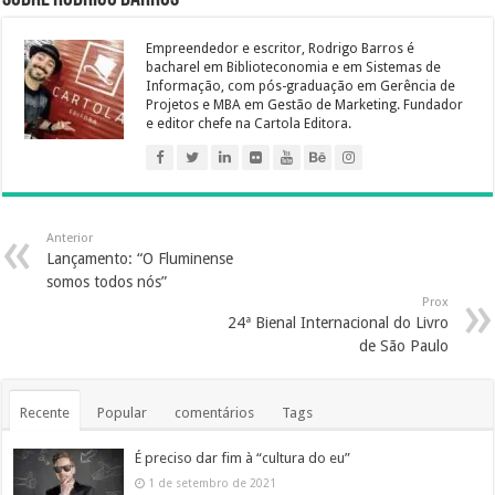
o
r
e
I
p
a
e
g
k
s
n
p
m
e
Empreendedor e escritor, Rodrigo Barros é
t
r
bacharel em Biblioteconomia e em Sistemas de
Informação, com pós-graduação em Gerência de
Projetos e MBA em Gestão de Marketing. Fundador
e editor chefe na Cartola Editora.
Anterior
Lançamento: “O Fluminense
somos todos nós”
Prox
24ª Bienal Internacional do Livro
de São Paulo
Recente
Popular
comentários
Tags
É preciso dar fim à “cultura do eu”
1 de setembro de 2021