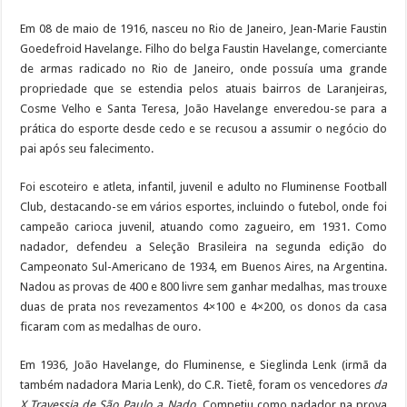
a
w
i
i
h
e
e
e
k
m
m
Em 08 de maio de 1916, nasceu no Rio de Janeiro, Jean-Marie Faustin
c
i
n
n
a
l
s
s
y
a
a
Goedefroid Havelange. Filho do belga Faustin Havelange, comerciante
e
t
t
k
t
e
s
s
p
i
i
de armas radicado no Rio de Janeiro, onde possuía uma grande
b
t
e
e
s
g
a
e
e
l
l
propriedade que se estendia pelos atuais bairros de Laranjeiras,
o
e
r
d
A
r
g
n
Cosme Velho e Santa Teresa, João Havelange enveredou-se para a
o
r
e
I
p
a
e
g
prática do esporte desde cedo e se recusou a assumir o negócio do
pai após seu falecimento.
k
s
n
p
m
e
t
r
Foi escoteiro e atleta, infantil, juvenil e adulto no Fluminense Football
Club, destacando-se em vários esportes, incluindo o futebol, onde foi
campeão carioca juvenil, atuando como zagueiro, em 1931. Como
nadador, defendeu a Seleção Brasileira na segunda edição do
Campeonato Sul-Americano de 1934, em Buenos Aires, na Argentina.
Nadou as provas de 400 e 800 livre sem ganhar medalhas, mas trouxe
duas de prata nos revezamentos 4×100 e 4×200, os donos da casa
ficaram com as medalhas de ouro.
Em 1936, João Havelange, do Fluminense, e Sieglinda Lenk (irmã da
também nadadora Maria Lenk), do C.R. Tietê, foram os vencedores
da
X Travessia de São Paulo a Nado
. Competiu como nadador na prova