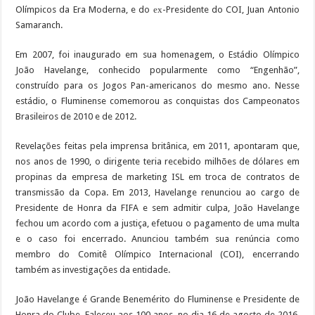
Olímpicos da Era Moderna, e do ех-Presidente do COI, Juan Antonio
Samaranch.
Em 2007, foi inaugurado em sua homenagem, o Estádio Olímpico
João Havelange, conhecido popularmente como “Engenhão”,
construído para os Jogos Pan-americanos do mesmo ano. Nesse
estádio, o Fluminense comemorou as conquistas dos Campeonatos
Brasileiros de 2010 e de 2012.
Revelações feitas pela imprensa britânica, em 2011, apontaram que,
nos anos de 1990, o dirigente teria recebido milhões de dólares em
propinas da empresa de marketing ISL em troca de contratos de
transmissão da Copa. Em 2013, Havelange renunciou ao cargo de
Presidente de Honra da FIFA e sem admitir culpa, João Havelange
fechou um acordo com a justiça, efetuou o pagamento de uma multa
e o caso foi encerrado. Anunciou também sua renúncia como
membro do Comitê Olímpico Internacional (COI), encerrando
também as investigações da entidade.
João Havelange é Grande Benemérito do Fluminense e Presidente de
Honra do Clube. Faleceu aos 100 anos, no dia 16 de agosto de 2016,