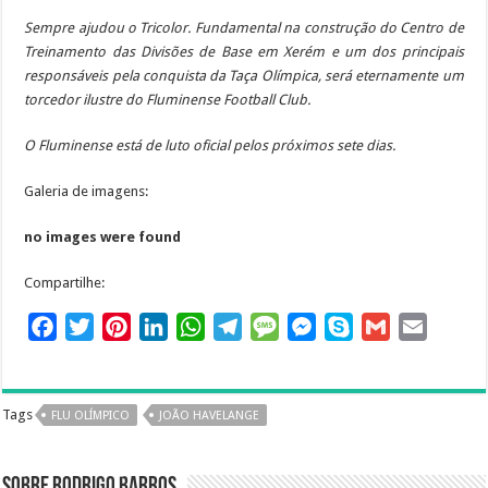
Sempre ajudou o Tricolor. Fundamental na construção do Centro de
Treinamento das Divisões de Base em Xerém e um dos principais
responsáveis pela conquista da Taça Olímpica, será eternamente um
torcedor ilustre do Fluminense Football Club.
O Fluminense está de luto oficial pelos próximos sete dias.
Galeria de imagens:
no images were found
Compartilhe:
F
T
P
L
W
T
M
M
S
G
E
a
w
i
i
h
e
e
e
k
m
m
c
i
n
n
a
l
s
s
y
a
a
e
t
t
k
t
e
s
s
p
i
i
Tags
FLU OLÍMPICO
JOÃO HAVELANGE
b
t
e
e
s
g
a
e
e
l
l
o
e
r
d
A
r
g
n
Sobre Rodrigo Barros