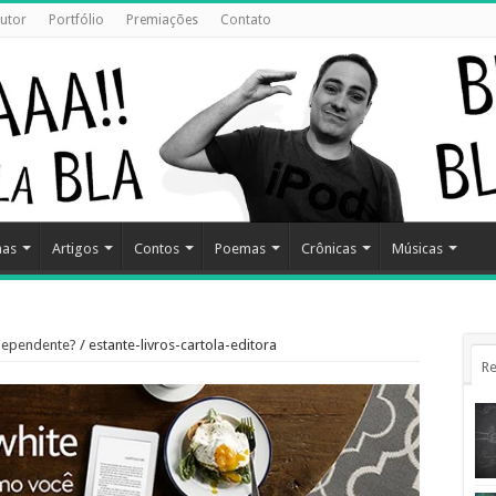
utor
Portfólio
Premiações
Contato
has
Artigos
Contos
Poemas
Crônicas
Músicas
ndependente?
/
estante-livros-cartola-editora
Re