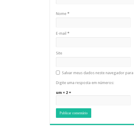
Nome
*
E-mail
*
Site
Salvar meus dados neste navegador para 
Digite uma resposta em números:
um × 2 =