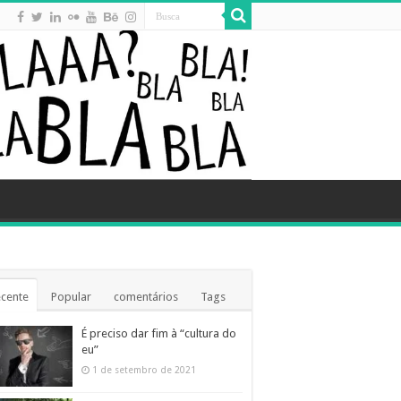
cente
Popular
comentários
Tags
É preciso dar fim à “cultura do
eu”
1 de setembro de 2021