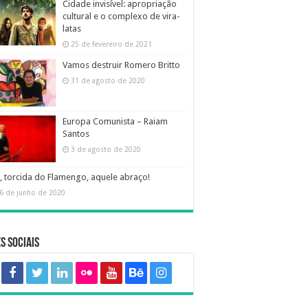
Cidade invisível: apropriação
cultural e o complexo de vira-
latas
25 de fevereiro de 2021
Vamos destruir Romero Britto
31 de agosto de 2020
Europa Comunista – Raiam
Santos
3 de agosto de 2020
, torcida do Flamengo, aquele abraço!
6 de junho de 2020
s sociais