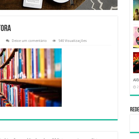
tora
Deixe um comentário
540 Visualizações
Alô
2
Rede