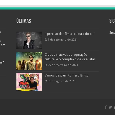
Últimas
Si
o
Sig
É preciso dar fim à “cultura do eu”
1 de setembro de 2021
e
o em
Cidade invisível: apropriação
cultural e o complexo de vira-latas
i”,
25 de fevereiro de 2021
Vamos destruir Romero Britto
31 de agosto de 2020