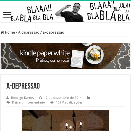
Home
/
A depressão
/
a-depressao
a-depressao
Rodrigo Barros
12 de dezembro de 2014
Deixe um comentário
159 Visualizações