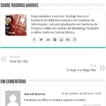
b
t
e
e
s
g
a
e
e
l
l
Sobre Rodrigo Barros
o
e
r
d
A
r
g
n
o
r
e
I
p
a
e
g
Empreendedor e escritor, Rodrigo Barros é
k
s
n
p
m
e
bacharel em Biblioteconomia e em Sistemas de
Informação, com pós-graduação em Gerência de
t
r
Projetos e MBA em Gestão de Marketing. Fundador
e editor chefe na Cartola Editora.
Anterior
Azul do Céu
Prox
O Anjo e o Beija Flor
Um comentário
22 de outubro de 2014 em 11:59
Gercilí Barros
Parabéns eu filho! A criatura supera o criador.