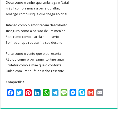
Doce como o vinho que embriaga o Natal
k
s
n
p
m
e
Frágil como a noiva à beira do altar,
t
r
Amargo como uísque que chega ao final
Intenso como o amor recém descoberto
Inseguro como a paixão de um menino
Sem rumo como a areia no deserto
Sonhador que redesenha seu destino
Forte como o vento que o pai exorta
Rápido como o pensamento itinerante
Protetor como a mãe que o conforta
Único com um “quê” de vinho rascante
Compartilhe:
F
T
P
L
W
T
M
M
S
G
E
a
w
i
i
h
e
e
e
k
m
m
c
i
n
n
a
l
s
s
y
a
a
e
t
t
k
t
e
s
s
p
i
i