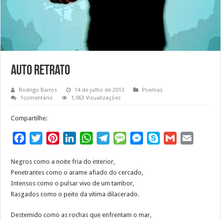
Auto Retrato
Rodrigo Barros
14 de julho de 2013
Poemas
1comentário
1,963 Visualizações
Compartilhe:
F
T
P
L
W
T
M
M
S
G
E
a
w
i
i
h
e
e
e
k
m
m
Negros como a noite fria do interior,
c
i
n
n
a
l
s
s
y
a
a
Penetrantes como o arame afiado do cercado,
e
t
t
k
t
e
s
s
p
i
i
Intensos como o pulsar vivo de um tambor,
b
t
e
e
s
g
a
e
e
l
l
Rasgados como o peito da vitima dilacerado.
o
e
r
d
A
r
g
n
o
r
e
I
p
a
e
g
Destemido como as rochas que enfrentam o mar,