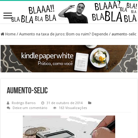
Home
/
Aumento na taxa de juros: Bom ou ruim? Depende
/
aumento-selic
aumento-selic
Rodrigo Barros
31 de outubro de 2014
Deixe um comentário
163 Visualizações