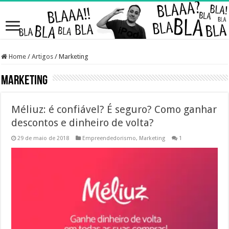
Home
/
Artigos
/
Marketing
Marketing
Méliuz: é confiável? É seguro? Como ganhar
descontos e dinheiro de volta?
29 de maio de 2018
Empreendedorismo
,
Marketing
1