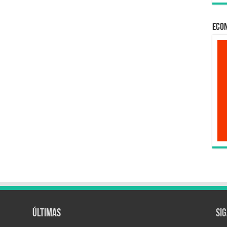
Econ
Últimas
Si