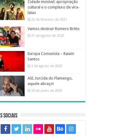
Cidade invisível: apropriação
cultural e o complexo de vira-
latas
25 de fevereiro de 2021
Vamos destruir Romero Britto
31 de agosto de 2020
Europa Comunista – Raiam
Santos
3 de agosto de 2020
Alô, torcida do Flamengo,
aquele abraço!
26 de junho de 2020
s sociais