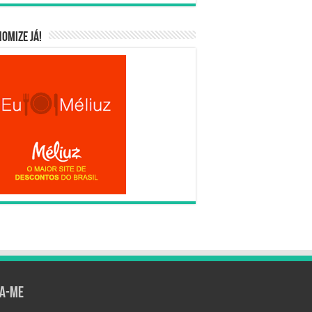
omize já!
ga-me