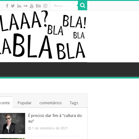
cente
Popular
comentários
Tags
É preciso dar fim à “cultura do
eu”
1 de setembro de 2021