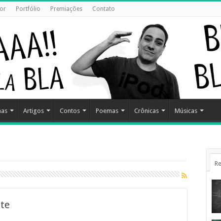
or
Portfólio
Premiações
Contato
has
Artigos
Contos
Poemas
Crônicas
Músicas
Re
ite