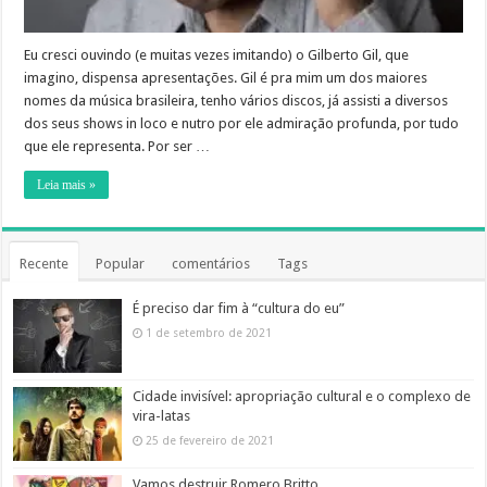
Eu cresci ouvindo (e muitas vezes imitando) o Gilberto Gil, que
imagino, dispensa apresentações. Gil é pra mim um dos maiores
nomes da música brasileira, tenho vários discos, já assisti a diversos
dos seus shows in loco e nutro por ele admiração profunda, por tudo
que ele representa. Por ser …
Leia mais »
Recente
Popular
comentários
Tags
É preciso dar fim à “cultura do eu”
1 de setembro de 2021
Cidade invisível: apropriação cultural e o complexo de
vira-latas
25 de fevereiro de 2021
Vamos destruir Romero Britto