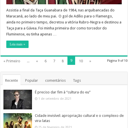
Assistia a final da Taça Guanabara de 1984, nas arquibancadas do
Maracanã, ao lado de meu pai. O gol de Adílio para o Flamengo,
ainda no primeiro tempo, decretou a vitória Rubro-Negra e destinou a
Taça para a Gávea. Foi minha primeira dor como torcedor do
Fluminense, eu tinha apenas …
Leia mais »
9
« Primeiro
...
«
6
7
8
10
»
Página 9 of 10
Recente
Popular
comentários
Tags
É preciso dar fim à “cultura do eu”
1 de setembro de 2021
Cidade invisível: apropriação cultural e o complexo de
vira-latas
25 de fevereiro de 2021