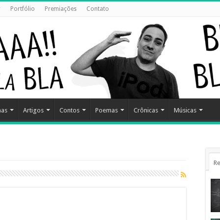
r
Portfólio
Premiações
Contato
has
Artigos
Contos
Poemas
Crônicas
Músicas
Re