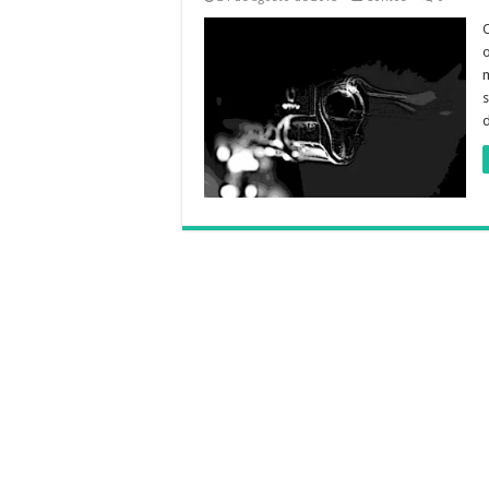
O
o
s