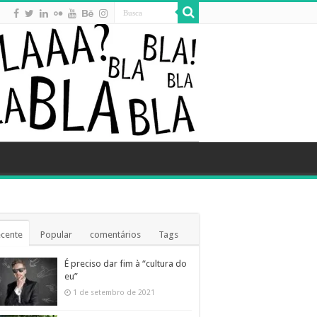
cente
Popular
comentários
Tags
É preciso dar fim à “cultura do
eu”
1 de setembro de 2021