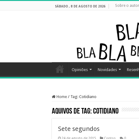
Sobre o auto
SÁBADO , 8 DE AGOSTO DE 2026
Opiniões
Novidades
Resen
Home
/
Tag:
Cotidiano
Aquivos de Tag:
Cotidiano
Sete segundos
24 de agosto de 2015
Contos
0