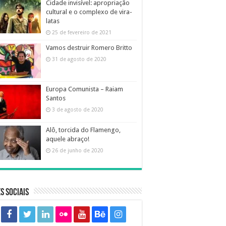
Cidade invisível: apropriação
cultural e o complexo de vira-
latas
25 de fevereiro de 2021
Vamos destruir Romero Britto
31 de agosto de 2020
Europa Comunista – Raiam
Santos
3 de agosto de 2020
Alô, torcida do Flamengo,
aquele abraço!
26 de junho de 2020
s sociais