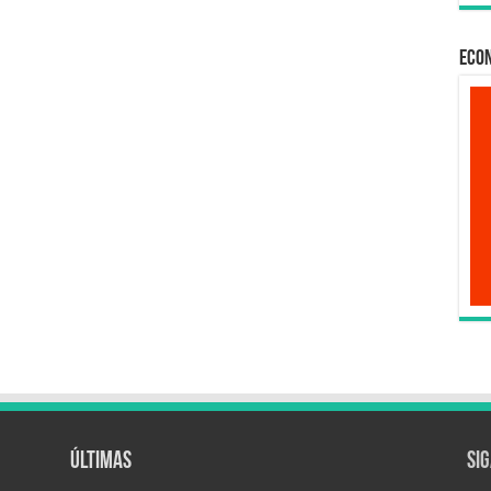
Econ
Últimas
Si