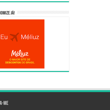
omize já!
ga-me