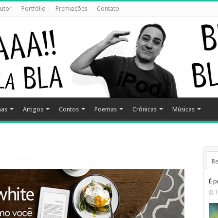
utor
Portfólio
Premiações
Contato
has
Artigos
Contos
Poemas
Crônicas
Músicas
Re
É p
1