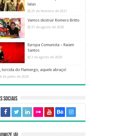
latas
25 de fevereiro de 2021
Vamos destruir Romero Britto
31 de agosto de 2020
Europa Comunista – Raiam
Santos
3 de agosto de 2020
, torcida do Flamengo, aquele abraço!
6 de junho de 2020
s sociais
omize já!