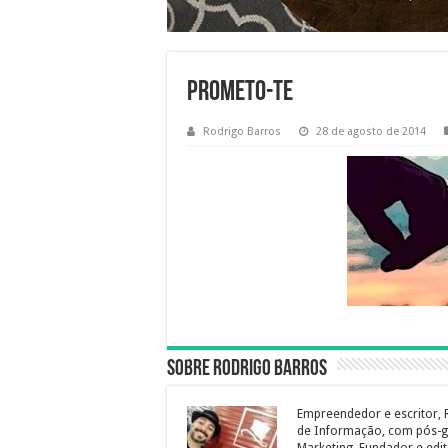
prometo-te
Rodrigo Barros
28 de agosto de 2014
Sobre Rodrigo Barros
Empreendedor e escritor, 
de Informação, com pós-g
Marketing. Fundador e edit