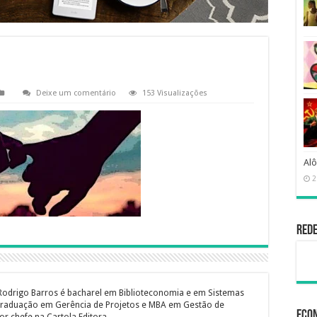
Deixe um comentário
153 Visualizações
Alô
2
Rede
Rodrigo Barros é bacharel em Biblioteconomia e em Sistemas
raduação em Gerência de Projetos e MBA em Gestão de
Econ
or chefe na Cartola Editora.